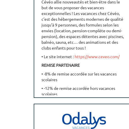
Cévéo allie nouveautés et bien-être dans le
but de vous proposer des vacances
exceptionnelles ! Les vacances chez Cévéo,
c’est des hébergements modernes de qualité
jusqu’à 9 personnes, des formules selon les
envies (location, pension-complète ou demi-
pension), des espaces détentes avec piscines,
balnéo, sauna, etc… des animations et des
clubs enfants pour tous !
• Le site internet :
https://www.ceveo.com/
REMISE PARTENAIRE
• -8% de remise accordée sur les vacances
scolaires
• -12% de remise accordée hors vacances
scolaires
• Code partenaire: RNCCVO
RENSEIGNEMENT ET RESERVATION
• Réservez par téléphone au 04 73 77 56 14
•
https://www.ceveo.com/