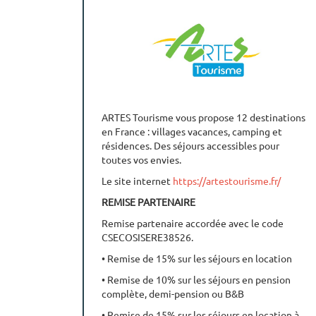
RENSEIGNEMENT ET RESERVATION
• Réservez par téléphone au 04 78 29 07 17
• Réservez sur
https://www.odalys-
vacances.com/?part=106790
• Offre 1=2 réservez par téléphone au 04 42 25
99 95
ARTES Tourisme vous propose 12 destinations
en France : villages vacances, camping et
résidences. Des séjours accessibles pour
toutes vos envies.
Le site internet
https://artestourisme.fr/
REMISE PARTENAIRE
Remise partenaire accordée avec le code
CSECOSISERE38526.
• Remise de 15% sur les séjours en location
• Remise de 10% sur les séjours en pension
complète, demi-pension ou B&B
• Remise de 15% sur les séjours en location à