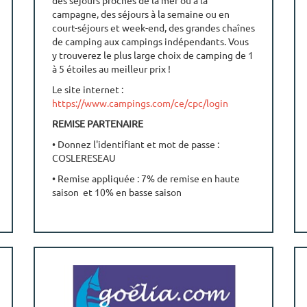
des séjours proches de la mer ou à la
campagne, des séjours à la semaine ou en
court-séjours et week-end, des grandes chaînes
de camping aux campings indépendants. Vous
y trouverez le plus large choix de camping de 1
à 5 étoiles au meilleur prix !
Le site internet :
https://www.campings.com/ce/cpc/login
REMISE PARTENAIRE
• Donnez l'identifiant et mot de passe :
COSLERESEAU
• Remise appliquée : 7% de remise en haute
saison et 10% en basse saison
• Frais de dossier offerts (d'une valeur de 24€)
RENSEIGNEMENTS ET RESERVATION
• Réservez
sur
https://www.campings.com/ce/cpc/login