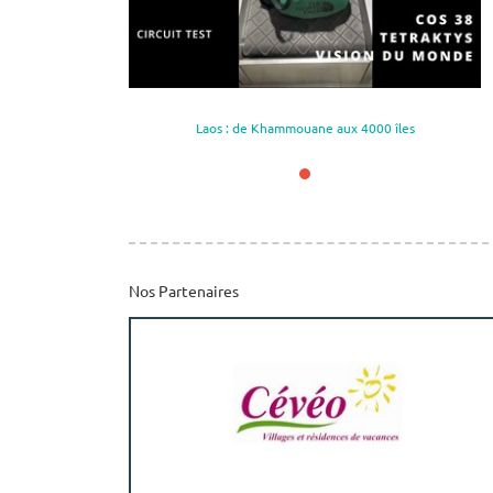
 4000 îles
Laos : de Khammouane aux 4000 îles
Nos Partenaires