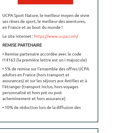
UCPA Sport Nature, le meilleur moyen de vivre
ses rêves de sport, le meilleur des aventures,
en France et au bout du monde !
Le site internet :
https://www.ucpa.com/
REMISE PARTENAIRE
• Remise partenaire accordée avec le code
I14163 (la première lettre est un i majuscule)
• 5% de remise sur l’ensemble des offres UCPA
adultes en France (hors transport et
assurances) et sur les séjours aux Antilles et à
l’étranger (transport inclus, hors voyages
personnalisé et hors pré ou post
acheminement et hors assurance)
• 10% de réduction lors de la diffusion des
offres Early booking 2 fois par an.
RENSEIGNEMENT ET RESERVATION
• Réservez par téléphone au 09 69 390 392