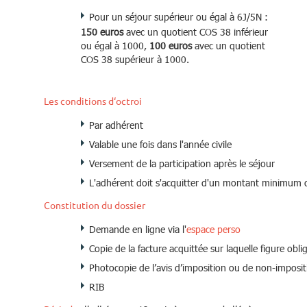
Pour un séjour supérieur ou égal à 6J/5N :
150 euros
avec un quotient COS 38 inférieur
ou égal à 1000,
100 euros
avec un quotient
COS 38 supérieur à 1000.
Nos locations 2026
os locations 2026 :
BOUQUET Homair, Weekend
Les conditions d‘octroi
n Isère, Copropriétés Soustons et Issambres,
artenaires de vacancess, Bourse solidarité
Par adhérent
acances, Vacances et handicap
Valable une fois dans l'année civile
Versement de la participation après le séjour
L'adhérent doit s'acquitter d'un montant minimum 
Constitution du dossier
Demande en ligne via l'
espace perso
Copie de la facture acquittée sur laquelle figure obl
Photocopie de l’avis d’imposition ou de non-imposi
RIB