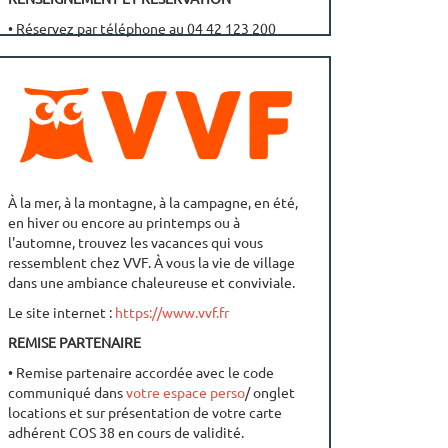
• Réservez par téléphone au 04 42 123 200
• Réservez sur
https://www.vtf-
vacances.com/fr_FR/ce-et-collectivite
À la mer, à la montagne, à la campagne, en été,
en hiver ou encore au printemps ou à
l'automne, trouvez les vacances qui vous
ressemblent chez VVF. À vous la vie de village
dans une ambiance chaleureuse et conviviale.
Le site internet :
https://www.vvf.fr
REMISE PARTENAIRE
• Remise partenaire accordée avec le code
communiqué dans
votre espace perso
/ onglet
locations et sur présentation de votre carte
adhérent COS 38 en cours de validité.