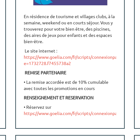
En résidence de tourisme et villages clubs, à la
semaine, weekend ou en courts séjour. Vous y
trouverez pour votre bien être, des piscines,
des aires de jeux pour enfants et des espaces
bien-être.
Le site internet :
https://www.goelia.com/fr/scripts/connexionpart.php?
e=1732728.f7455738a2
REMISE PARTENAIRE
• La remise accordée est de 10% cumulable
avec toutes les promotions en cours
RENSEIGNEMENT ET RESERVATION
• Réservez sur
https://www.goelia.com/fr/scripts/connexionpart.php?
e=1732728.f7455738a2
• Réservez par téléphone au 0 820 434 438