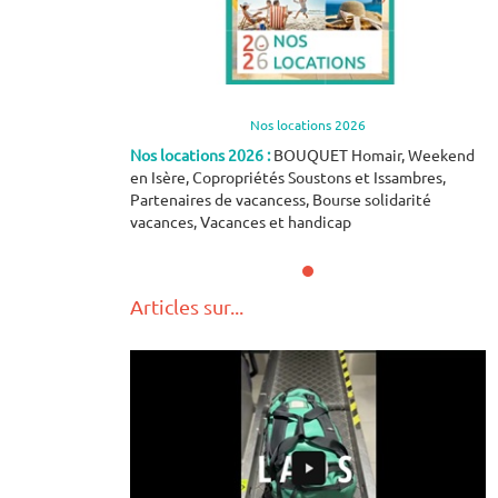
26
Nos locations 2026
omair, Weekend
Nos locations 2026 :
BOUQUET Homair, Weekend
N
et Issambres,
en Isère, Copropriétés Soustons et Issambres,
e
 solidarité
Partenaires de vacancess, Bourse solidarité
P
vacances, Vacances et handicap
v
Articles sur...