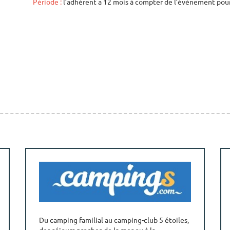
Période :
l’adhérent a 12 mois à compter de l’évènement pou
Laos : de Khammouane aux 4000 îles
Du camping familial au camping-club 5 étoiles,