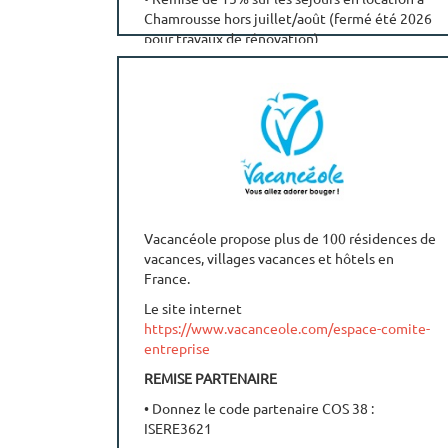
Chamrousse hors juillet/août (fermé été 2026
pour travaux de rénovation)
RENSEIGNEMENT ET RESERVATION
• Réservation par téléphone au 03 28 04 54 54
ou par mail
reservations@artestourisme.fr
Vacancéole propose plus de 100 résidences de
vacances, villages vacances et hôtels en
France.
Le site internet
https://www.vacanceole.com/espace-comite-
entreprise
REMISE PARTENAIRE
• Donnez le code partenaire COS 38 :
ISERE3621