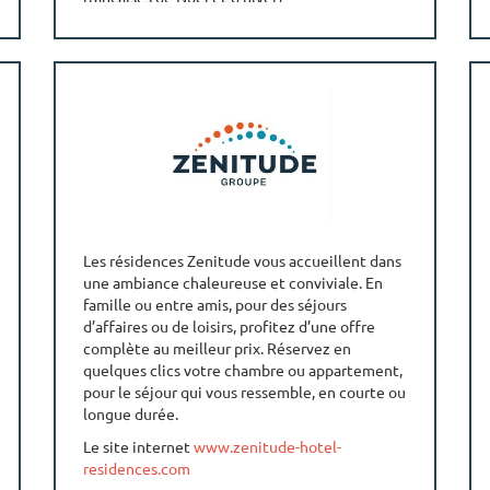
• 15% de remise en basse saison (pour des
nuits de l'ouverture des camping-villages
jusqu'au 30 juin et du 1er septembre jusqu'à la
fermeture) hors vacances scolaires françaises
de Noël et d'hiver.
RENSEIGNEMENT ET RESERVATION
• Réservez par téléphone au 04 66 739 739
• Réservez sur
www.yellohvillage.fr
Les résidences Zenitude vous accueillent dans
une ambiance chaleureuse et conviviale. En
famille ou entre amis, pour des séjours
d’affaires ou de loisirs, profitez d’une offre
complète au meilleur prix. Réservez en
quelques clics votre chambre ou appartement,
pour le séjour qui vous ressemble, en courte ou
longue durée.
Le site internet
www.zenitude-hotel-
residences.com