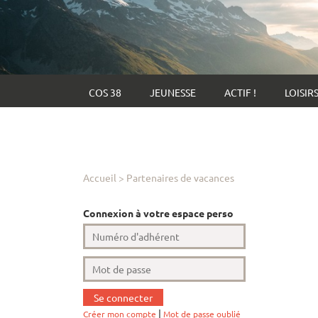
COS 38
JEUNESSE
ACTIF !
LOISIR
Accueil
>
Partenaires de vacances
Connexion à votre espace perso
|
Créer mon compte
Mot de passe oublié