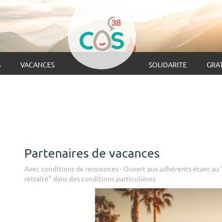
S
VACANCES
SOLIDARITE
GRAT
Partenaires de vacances
Avec conditions de ressources - Ouvert aux adhérents étant au
retraité" dans des conditions particulières