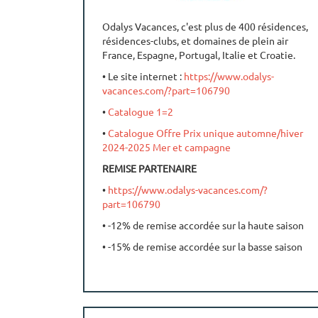
• Réservez par mail à
reservation@ceveo.com
Odalys Vacances, c'est plus de 400 résidences,
résidences-clubs, et domaines de plein air
France, Espagne, Portugal, Italie et Croatie.
• Le site internet :
https://www.odalys-
vacances.com/?part=106790
•
Catalogue 1=2
•
Catalogue Offre Prix unique automne/hiver
2024-2025 Mer et campagne
REMISE PARTENAIRE
•
https://www.odalys-vacances.com/?
part=106790
• -12% de remise accordée sur la haute saison
• -15% de remise accordée sur la basse saison
• Offre 1=2 avec le code 2S=1E25
• Offre Prix unique Mer et campagne avec le
code PUH25