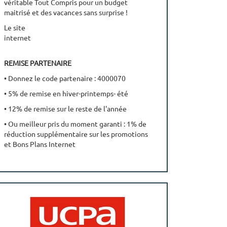
véritable Tout Compris pour un budget
maitrisé et des vacances sans surprise !
Le site
internet
https://www.villagesclubsdusoleil.com/fr/bons-
plans?
REMISE PARTENAIRE
• Donnez le code partenaire : 4000070
• 5% de remise en hiver-printemps- été
• 12% de remise sur le reste de l'année
• Ou meilleur pris du moment garanti : 1% de
réduction supplémentaire sur les promotions
et Bons Plans Internet
RENSEIGNEMENT ET RESERVATION
• Réservez par téléphone au 04 91 04 87 04
• Réservez
sur
https://www.villagesclubsdusoleil.com/fr/bons-
plans?