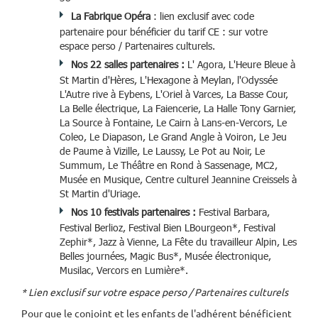
La Fabrique Opéra
: lien exclusif avec code
partenaire pour bénéficier du tarif CE : sur votre
espace perso / Partenaires culturels.
Nos 22 salles partenaires :
L' Agora, L'Heure Bleue à
St Martin d'Hères, L'Hexagone à Meylan, l'Odyssée
L'Autre rive à Eybens, L'Oriel à Varces, La Basse Cour,
La Belle électrique, La Faiencerie, La Halle Tony Garnier,
La Source à Fontaine, Le Cairn à Lans-en-Vercors, Le
Coleo, Le Diapason, Le Grand Angle à Voiron, Le Jeu
de Paume à Vizille, Le Laussy, Le Pot au Noir, Le
Summum, Le Théâtre en Rond à Sassenage, MC2,
Musée en Musique, Centre culturel Jeannine Creissels à
St Martin d'Uriage.
Nos 10 festivals partenaires :
Festival Barbara,
Festival Berlioz, Festival Bien LBourgeon*, Festival
Zephir*, Jazz à Vienne, La Fête du travailleur Alpin, Les
Belles journées, Magic Bus*, Musée électronique,
Musilac, Vercors en Lumière*.
* Lien exclusif sur votre espace perso / Partenaires culturels
Pour que le conjoint et les enfants de l'adhérent bénéficient